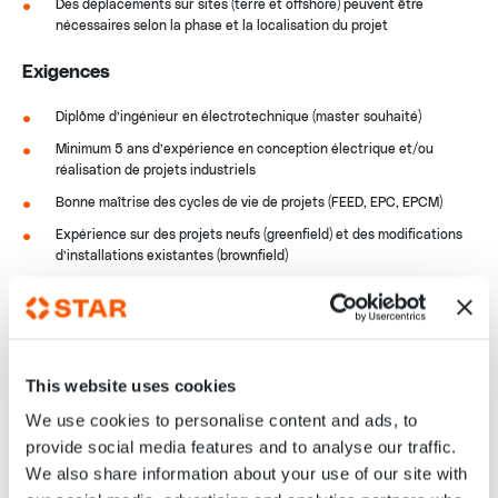
Des déplacements sur sites (terre et offshore) peuvent être
nécessaires selon la phase et la localisation du projet
Exigences
Diplôme d’ingénieur en électrotechnique (master souhaité)
Minimum 5 ans d’expérience en conception électrique et/ou
réalisation de projets industriels
Bonne maîtrise des cycles de vie de projets (FEED, EPC, EPCM)
Expérience sur des projets neufs (greenfield) et des modifications
d’installations existantes (brownfield)
Solides connaissances des systèmes électriques haute tension
(HT), incluant la protection, le contrôle et la distribution
Maîtrise des outils d’ingénierie tels que ETAP, AutoCAD,
Navisworks, Revit et SmartPlant Electrical
This website uses cookies
Bonne compréhension des normes et réglementations
internationales et locales
We use cookies to personalise content and ads, to
provide social media features and to analyse our traffic.
Excellentes capacités de communication, de collaboration et de
résolution de problèmes
We also share information about your use of our site with