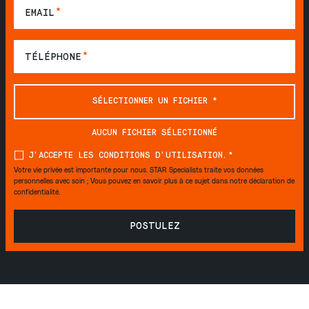
*
EMAIL
*
TÉLÉPHONE
J’ACCEPTE LES CONDITIONS D’UTILISATION.
*
Votre vie privée est importante pour nous. STAR Specialists traite vos données
personnelles avec soin ; Vous pouvez en savoir plus à ce sujet dans notre déclaration de
confidentialité.
POSTULEZ