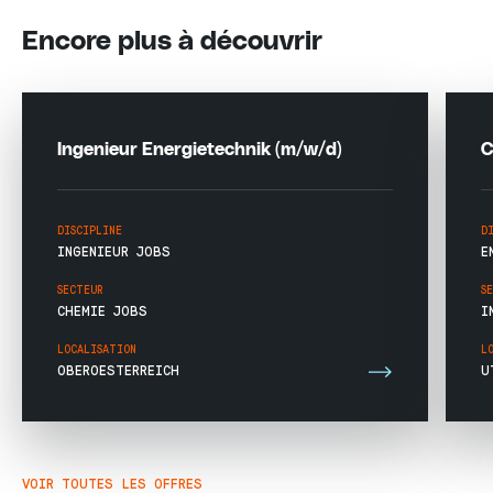
Encore plus à découvrir
Ingenieur Energietechnik (m/w/d)
C
DISCIPLINE
D
INGENIEUR JOBS
E
SECTEUR
S
CHEMIE JOBS
I
LOCALISATION
L
OBEROESTERREICH
U
VOIR TOUTES LES OFFRES