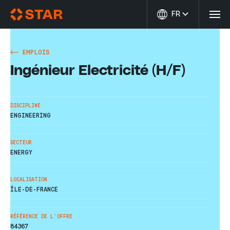
FR
Offres d’emploi
EMPLOIS
Votre carrières
Ingénieur Electricité (H/F)
Qui sommes-nous
Contact
DISCIPLINE
ENGINEERING
STAR Portal
SECTEUR
part of The Specialist Group
ENERGY
LOCALISATION
ÎLE-DE-FRANCE
RÉFÉRENCE DE L'OFFRE
84367