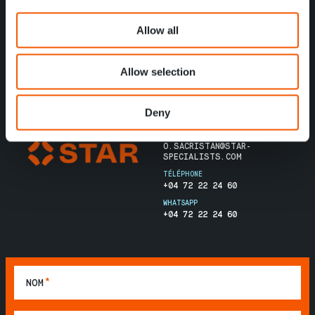
// POSTULER
Allow all
C'est toi qui fais la différence !
Allow selection
Get in touch with our
consultant Oriol
Deny
EMAIL
O.SACRISTAN@STAR-
SPECIALISTS.COM
TÉLÉPHONE
+04 72 22 24 60
WHATSAPP
+04 72 22 24 60
*
NOM