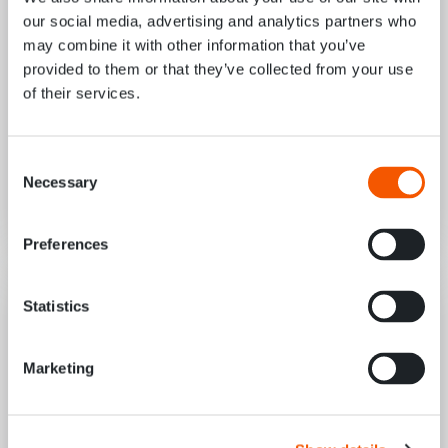
our social media, advertising and analytics partners who
Elektriker Straßenverkehrstechnik
may combine it with other information that you’ve
(m/w/d) Standort Karlsruhe
provided to them or that they’ve collected from your use
of their services.
DISZIPLIN
SEKTOR
STANDORT
INGENIEUR JOBS
INFRASTRUCTURE
BADEN-WÜRTTEMBERG
Consent
STELLENAUSSCHREIBUNG ID
Necessary
87059
Selection
Preferences
Statistics
Marketing