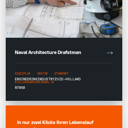
Naval Architecture Drafstman
DISZIPLIN
SEKTOR
STANDORT
ENGINEERING
INDUSTRY
ZUID-HOLLAND
STELLENAUSSCHREIBUNG ID
87050
In nur zwei Klicks Ihren Lebenslauf