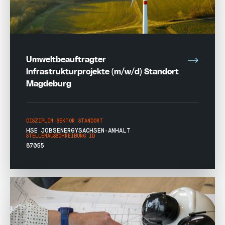
Umweltbeauftragter
Infrastrukturprojekte (m/w/d) Standort
Magdeburg
DISZIPLIN
SEKTOR
STANDORT
HSE JOBS
ENERGY
SACHSEN-ANHALT
STELLENAUSSCHREIBUNG ID
87055