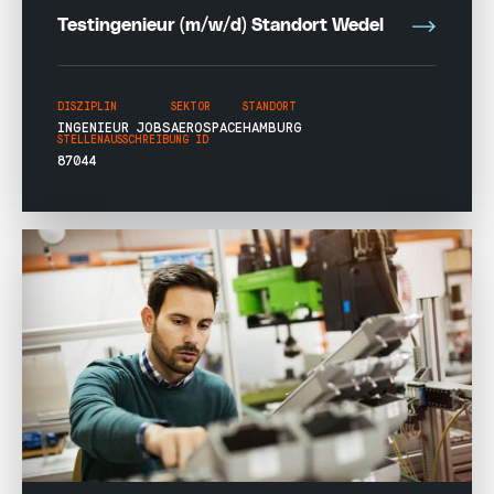
Testingenieur (m/w/d) Standort Wedel
DISZIPLIN
SEKTOR
STANDORT
INGENIEUR JOBS
AEROSPACE
HAMBURG
STELLENAUSSCHREIBUNG ID
87044