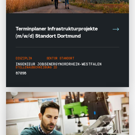
Terminplaner Infrastrukturprojekte
(m/w/d) Standort Dortmund
DISZIPLIN
SEKTOR
STANDORT
INGENIEUR JOBS
ENERGY
NORDRHEIN-WESTFALEN
STELLENAUSSCHREIBUNG ID
87098