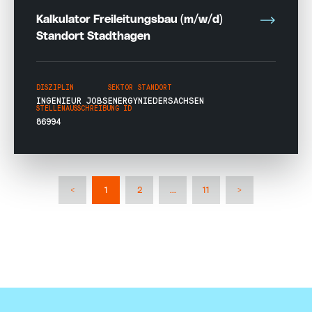
Kalkulator Freileitungsbau (m/w/d)
Standort Stadthagen
DISZIPLIN
SEKTOR
STANDORT
INGENIEUR JOBS
ENERGY
NIEDERSACHSEN
STELLENAUSSCHREIBUNG ID
86994
<
1
2
...
11
>