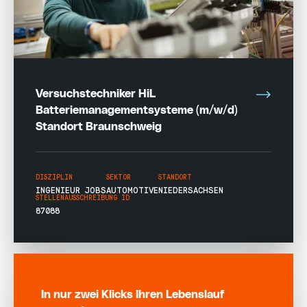
Versuchstechniker HiL
Batteriemanagementsysteme (m/w/d)
Standort Braunschweig
DISZIPLIN
SEKTOR
STANDORT
INGENIEUR JOBS
AUTOMOTIVE
NIEDERSACHSEN
STELLENAUSSCHREIBUNG ID
87088
In nur zwei Klicks Ihren Lebenslauf