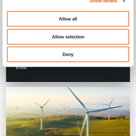
Show details
Allow all
Inbetriebnehmer Testsysteme (m/w/d)
Standort Memmingen
Allow selection
DISZIPLIN
SEKTOR
STANDORT
Deny
COMMISSIONING
AEROSPACE
BADEN-WÜRTTEMBERG
STELLENAUSSCHREIBUNG ID
87056