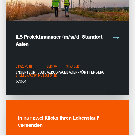
ILS Projektmanager (m/w/d) Standort
Aalen
DISZIPLIN
SEKTOR
STANDORT
INGENIEUR JOBS
AEROSPACE
BADEN-WÜRTTEMBERG
STELLENAUSSCHREIBUNG ID
87034
In nur zwei Klicks Ihren Lebenslauf
versenden