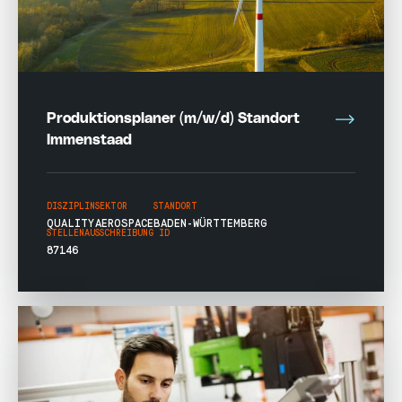
Produktionsplaner (m/w/d) Standort
Immenstaad
DISZIPLIN
SEKTOR
STANDORT
QUALITY
AEROSPACE
BADEN-WÜRTTEMBERG
STELLENAUSSCHREIBUNG ID
87146